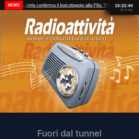
Vai
La Uefa conferma il boicottaggio alla Fifa: 'Persa la fiducia in
15:22:44
Gio 6 Ago
al
contenuto
Fuori dal tunnel