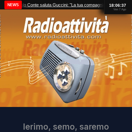
Vai
Paolo Conte saluta Guccini: "La tua compagnia mi ha sempre d
18:06:37
Ven 7 Ago
al
contenuto
Ierimo, semo, saremo